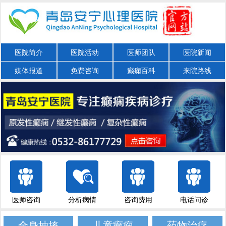
医院简介
医院活动
医师团队
医院新闻
媒体报道
免费咨询
癫痫百科
来院路线
医师咨询
分析病情
咨询费用
电话问诊
全身抽搐
儿童癫痫
药物治疗