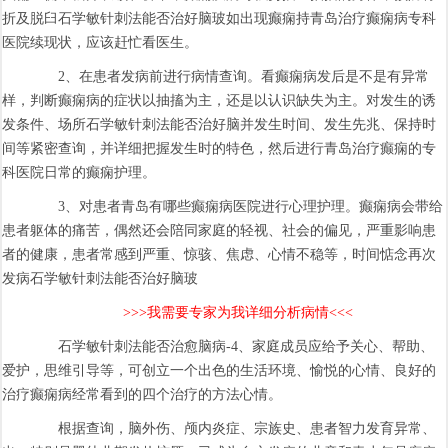
折及脱臼石学敏针刺法能否治好脑玻如出现癫痫持青岛治疗癫痫病专科
医院续现状，应该赶忙看医生。
2、在患者发病前进行病情查询。看癫痫病发后是不是有异常
样，判断癫痫病的症状以抽搐为主，还是以认识缺失为主。对发生的诱
发条件、场所石学敏针刺法能否治好脑并发生时间、发生先兆、保持时
间等紧密查询，并详细把握发生时的特色，然后进行青岛治疗癫痫的专
科医院日常的癫痫护理。
3、对患者青岛有哪些癫痫病医院进行心理护理。癫痫病会带给
患者躯体的痛苦，偶然还会陪同家庭的轻视、社会的偏见，严重影响患
者的健康，患者常感到严重、惊骇、焦虑、心情不稳等，时间惦念再次
发病石学敏针刺法能否治好脑玻
>>>我需要专家为我详细分析病情<<<
石学敏针刺法能否治愈脑病-4、家庭成员应给予关心、帮助、
爱护，思维引导等，可创立一个出色的生活环境、愉悦的心情、良好的
治疗癫痫病经常看到的四个治疗的方法心情。
根据查询，脑外伤、颅内炎症、宗族史、患者智力发育异常、