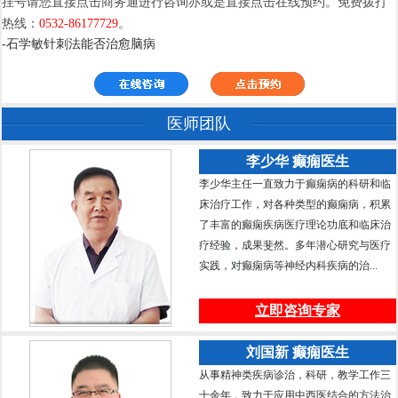
挂号请您直接点击商务通进行咨询亦或是直接点击在线预约。免费拨打
热线：
0532-86177729
。
-石学敏针刺法能否治愈脑病
医师团队
李少华 癫痫医生
李少华主任一直致力于癫痫病的科研和临
床治疗工作，对各种类型的癫痫病，积累
了丰富的癫痫疾病医疗理论功底和临床治
疗经验，成果斐然。多年潜心研究与医疗
实践，对癫痫病等神经内科疾病的治...
立即咨询专家
刘国新 癫痫医生
从事精神类疾病诊治，科研，教学工作三
十余年，致力于应用中西医结合的方法治