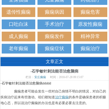
遗传性癫痫
癫痫病因
癫痫危害
口吐白沫
手术治疗
原发性癫痫
成人癫痫
癫痫发作
精神异常
老年癫痫
癫痫症状
癫痫治疗
文章正文
-石学敏针刺法能否治愈脑病
栏目：
安丘癫痫
时间：2018-07-28 09:15:07
-石学敏针刺法能否治愈脑病ddddd
癫痫患者可能会发生一些对自己病情不明白的情况，对自己的
疾病治疗起来有些激动。咱们都知道
治疗癫痫
的条件是确保患者的积极
地心态，所以说治疗癫痫的办法也是有必要必要去注意的。