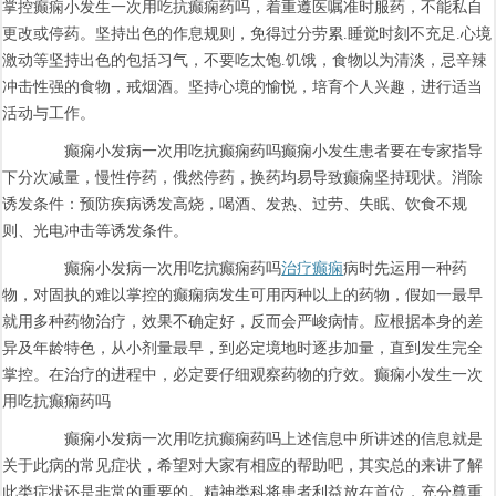
掌控癫痫小发生一次用吃抗癫痫药吗，着重遵医嘱准时服药，不能私自
更改或停药。坚持出色的作息规则，免得过分劳累.睡觉时刻不充足.心境
激动等坚持出色的包括习气，不要吃太饱.饥饿，食物以为清淡，忌辛辣
冲击性强的食物，戒烟酒。坚持心境的愉悦，培育个人兴趣，进行适当
活动与工作。
癫痫小发病一次用吃抗癫痫药吗癫痫小发生患者要在专家指导
下分次减量，慢性停药，俄然停药，换药均易导致癫痫坚持现状。消除
诱发条件：预防疾病诱发高烧，喝酒、发热、过劳、失眠、饮食不规
则、光电冲击等诱发条件。
癫痫小发病一次用吃抗癫痫药吗
治疗癫痫
病时先运用一种药
物，对固执的难以掌控的癫痫病发生可用丙种以上的药物，假如一最早
就用多种药物治疗，效果不确定好，反而会严峻病情。应根据本身的差
异及年龄特色，从小剂量最早，到必定境地时逐步加量，直到发生完全
掌控。在治疗的进程中，必定要仔细观察药物的疗效。癫痫小发生一次
用吃抗癫痫药吗
癫痫小发病一次用吃抗癫痫药吗上述信息中所讲述的信息就是
关于此病的常见症状，希望对大家有相应的帮助吧，其实总的来讲了解
此类症状还是非常的重要的。精神类科将患者利益放在首位，充分尊重