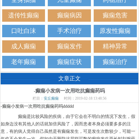
遗传性癫痫
癫痫病因
癫痫危害
口吐白沫
手术治疗
原发性癫痫
成人癫痫
癫痫发作
精神异常
老年癫痫
癫痫症状
癫痫治疗
文章正文
-癫痫小发病一次用吃抗癫痫药吗
栏目：
安丘癫痫
时间：2019-02-18 13:48:56
-癫痫小发病一次用吃抗癫痫药吗ddddd
癫痫是比较风险的疾病，由于它会在不明白的情况下发生，假
如身边没有其他人的话就加倍风险了，因而患者本身必须要多多的注
意，有的病人觉得自己虽然是有癫痫发生，可是发生次数较少，可能一
年也不会发生一次，假如由于预防这屈指可数的癫痫发生而长时刻服药